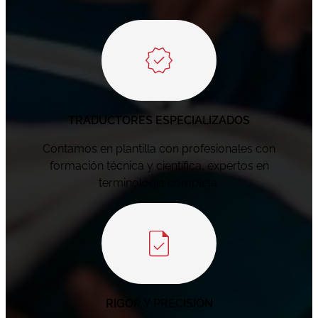
TRADUCTORES ESPECIALIZADOS
Contamos en plantilla con profesionales con
formación técnica y científica, expertos en
terminología compleja.
RIGOR Y PRECISIÓN