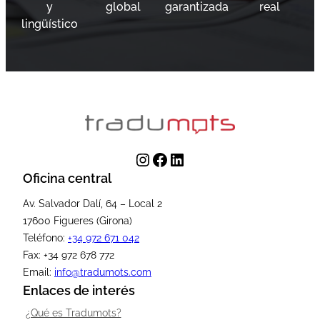
y
global
garantizada
real
lingüístico
Instagram
Facebook
LinkedIn
Oficina central
Av. Salvador Dalí, 64 – Local 2
17600 Figueres (Girona)
Teléfono:
+34 972 671 042
Fax: +34 972 678 772
Email:
info@tradumots.com
Enlaces de interés
¿Qué es Tradumots?