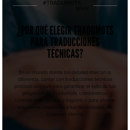
#TRADUMOTS
WHY
¿POR QUÉ ELEGIR TRADUMOTS
PARA TRADUCCIONES
TÉCNICAS?
En un mundo donde los detalles marcan la
diferencia, contar con traducciones técnicas
precisas es clave para garantizar el éxito de tus
proyectos. En Tradumots, combinamos
conocimiento técnico y lingüístico para ofrecer
soluciones adaptadas a tus necesidades, en
cualquier idioma.