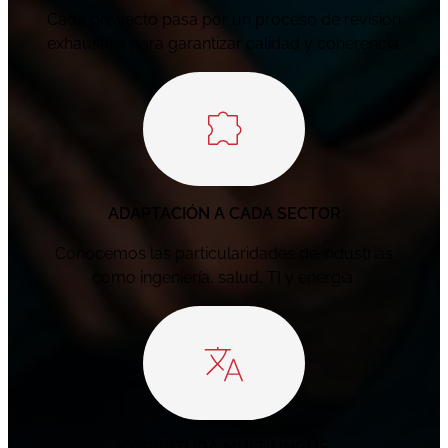
Cada proyecto pasa por un proceso de revisión
exhaustiva para garantizar calidad y coherencia.
ADAPTACIÓN A CADA SECTOR
Conocemos las particularidades de industrias
como ingeniería, salud, TI y energía.
COBERTURA MULTILINGÜE