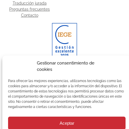
Traducción jurada
Preguntas frecuentes
Contacto
Gestionar consentimiento de
cookies
Galardonada con el certificado CIEGE a la Gestión
Excelente.
Para ofrecer las mejores experiencias, utilizamos tecnologías como las
cookies para almacenar y/o acceder a la información del dispositivo. El
Suscríbete a nuestra Newsletter
consentimiento de estas tecnologías nos permitirá procesar datos como
el comportamiento de navegación o las identificaciones únicas en este
C
sitio. No consentir o retirar el consentimiento, puede afectar
o
negativamente a ciertas características y funciones.
r
r
e
Aceptar
o