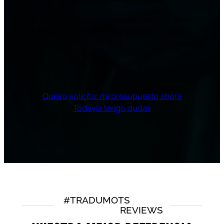
Traducción técnica y científica en más de 20
idiomas, incluidos inglés, alemán, francés y
chino.
Quiero solicitar mi presupuesto ahora
Todavía tengo dudas
#TRADUMOTS
REVIEWS