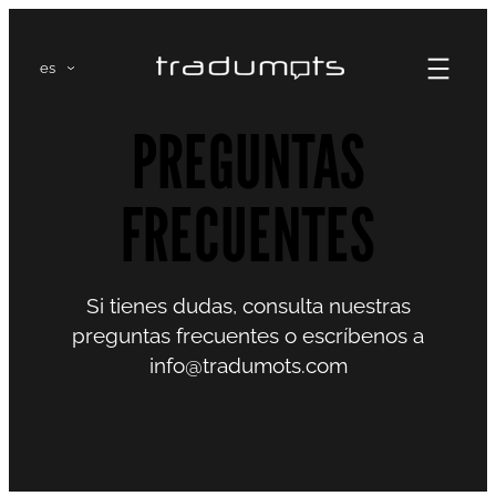
Saltar
al
es
contenido
PREGUNTAS
FRECUENTES
Si tienes dudas, consulta nuestras
preguntas frecuentes o escríbenos a
info@tradumots.com