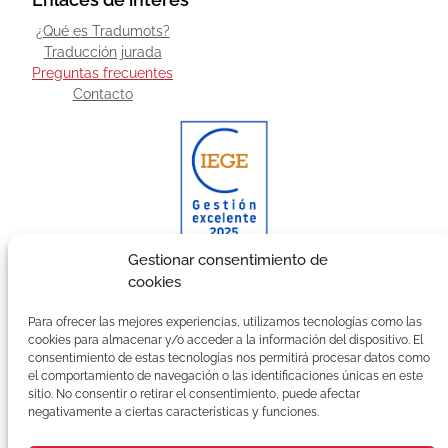
¿Qué es Tradumots?
Traducción jurada
Preguntas frecuentes
Contacto
Gestionar consentimiento de
cookies
Galardonada con el certificado CIEGE a la Gestión
Excelente.
Para ofrecer las mejores experiencias, utilizamos tecnologías como las
cookies para almacenar y/o acceder a la información del dispositivo. El
Suscríbete a nuestra Newsletter
consentimiento de estas tecnologías nos permitirá procesar datos como
el comportamiento de navegación o las identificaciones únicas en este
C
sitio. No consentir o retirar el consentimiento, puede afectar
o
negativamente a ciertas características y funciones.
r
r