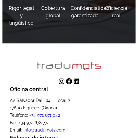
Rigor legal
Cobertura
Confidencialidad
Eficiencia
y
global
garantizada
real
lingüístico
Instagram
Facebook
LinkedIn
Oficina central
Av. Salvador Dalí, 64 – Local 2
17600 Figueres (Girona)
Teléfono:
+34 972 671 042
Fax: +34 972 678 772
Email:
info@tradumots.com
Enlaces de interés