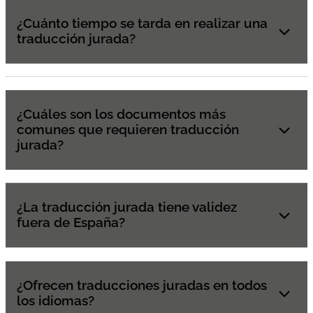
¿Cuánto tiempo se tarda en realizar una
traducción jurada?
¿Cuáles son los documentos más
comunes que requieren traducción
jurada?
¿La traducción jurada tiene validez
fuera de España?
¿Ofrecen traducciones juradas en todos
los idiomas?