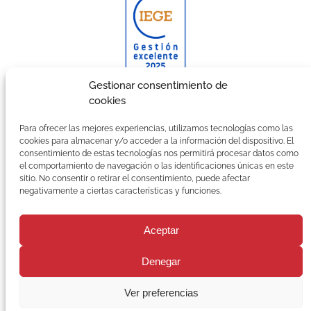
Gestionar consentimiento de
cookies
Galardonada con el certificado CIEGE a la Gestión
Excelente.
Para ofrecer las mejores experiencias, utilizamos tecnologías como las
cookies para almacenar y/o acceder a la información del dispositivo. El
Suscríbete a nuestra Newsletter
consentimiento de estas tecnologías nos permitirá procesar datos como
el comportamiento de navegación o las identificaciones únicas en este
C
sitio. No consentir o retirar el consentimiento, puede afectar
o
negativamente a ciertas características y funciones.
r
r
e
Aceptar
o
e
Denegar
Aviso Legal
Política de privacidad
l
Condiciones generales de venta
Política de cookies
e
Trabaja con nosotros
Ver preferencias
c