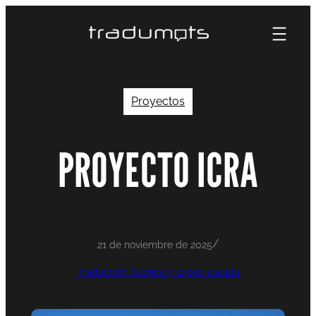
Saltar
al
contenido
Proyectos
PROYECTO ICRA
/
21 de noviembre de 2025
Traducción técnica y especializada