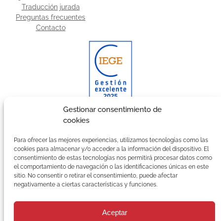
Traducción jurada
Preguntas frecuentes
Contacto
Gestionar consentimiento de
cookies
Galardonada con el certificado CIEGE a la Gestión
Excelente.
Para ofrecer las mejores experiencias, utilizamos tecnologías como las
cookies para almacenar y/o acceder a la información del dispositivo. El
Suscríbete a nuestra Newsletter
consentimiento de estas tecnologías nos permitirá procesar datos como
el comportamiento de navegación o las identificaciones únicas en este
C
sitio. No consentir o retirar el consentimiento, puede afectar
o
negativamente a ciertas características y funciones.
r
r
e
Aceptar