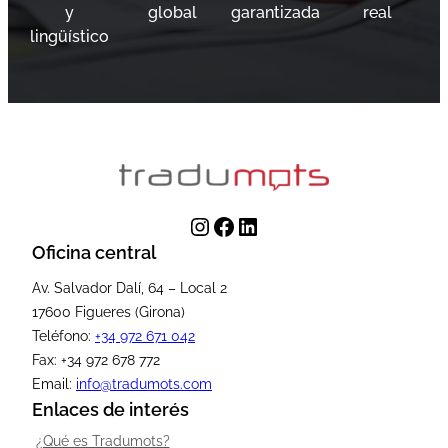
y
global
garantizada
real
lingüístico
Instagram
Facebook
LinkedIn
Oficina central
Av. Salvador Dalí, 64 – Local 2
17600 Figueres (Girona)
Teléfono:
+34 972 671 042
Fax: +34 972 678 772
Email:
info@tradumots.com
Enlaces de interés
¿Qué es Tradumots?